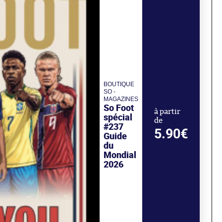
BOUTIQUE
SO -
MAGAZINES
So Foot
à partir
spécial
de
#237
5.90€
Guide
du
Mondial
2026