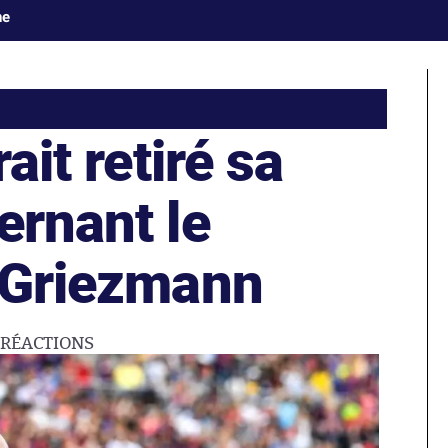
ne
rait retiré sa
ernant le
e Griezmann
9
RÉACTIONS