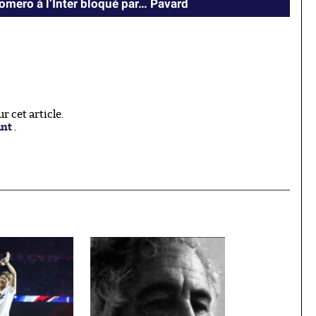
Romero à l’Inter bloqué par… Pavard
 cet article.
ant
.