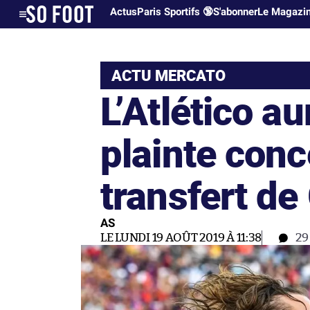
Actus
Paris Sportifs 🔞
S'abonner
Le Magazi
ACTU MERCATO
L’Atlético au
plainte conc
transfert d
AS
LE LUNDI 19 AOÛT 2019 À 11:38
2