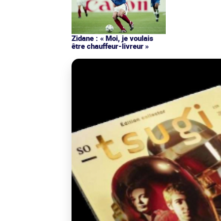
Zidane : « Moi, je voulais
être chauffeur-livreur »