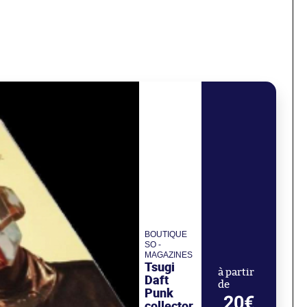
BOUTIQUE
SO -
MAGAZINES
Tsugi
à partir
Daft
de
Punk
20€
collector,