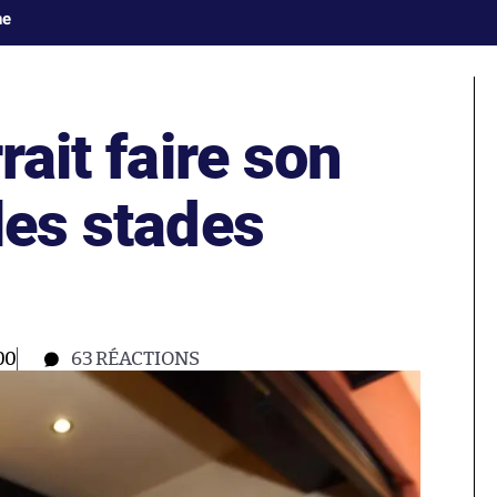
ne
rait faire son
les stades
00
63
RÉACTIONS