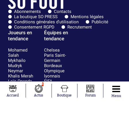
Abonnements
Contacts
La boutique SO PRESS
Mentions légales
Conditions générales d'utilisation
Publicité
Consentement RGPD
Recrutement
Joueurs en
Équipes en
tendance
tendance
Mohamed
Chelsea
Salah
Paris Saint-
Mykhailo
Germain
Mudryk
Bordeaux
Neymar
Olympique
Khalis Merah
lyonnais
Loïs Openda
FIFA
4
Moussa
Real Madrid
Niakhaté
RC Strasbourg
Accueil
Actus
Boutique
Forum
Menu
Nicolás
AC Milan
Tagliafico
France
Pavel Šulc
RC Lens
Josh Maja
Gauthier Hein