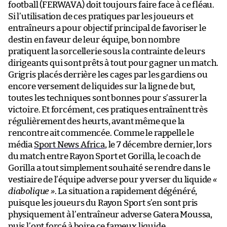
football (FERWAVA) doit toujours faire face à ce fléau.
Si l’utilisation de ces pratiques par les joueurs et
entraîneurs a pour objectif principal de favoriser le
destin en faveur de leur équipe, bon nombre
pratiquent la sorcellerie sous la contrainte de leurs
dirigeants qui sont prêts à tout pour gagner un match.
Grigris placés derrière les cages par les gardiens ou
encore versement de liquides sur la ligne de but,
toutes les techniques sont bonnes pour s’assurer la
victoire. Et forcément, ces pratiques entraînent très
régulièrement des heurts, avant même que la
rencontre ait commencée. Comme le rappelle le
média
Sport News Africa
, le 7 décembre dernier, lors
du match entre Rayon Sport et Gorilla, le coach de
Gorilla a tout simplement souhaité se rendre dans le
vestiaire de l’équipe adverse pour y verser du liquide
«
diabolique »
. La situation a rapidement dégénéré,
puisque les joueurs du Rayon Sport s’en sont pris
physiquement à l’entraîneur adverse Gatera Moussa,
puis l’ont forcé à boire ce fameux liquide.