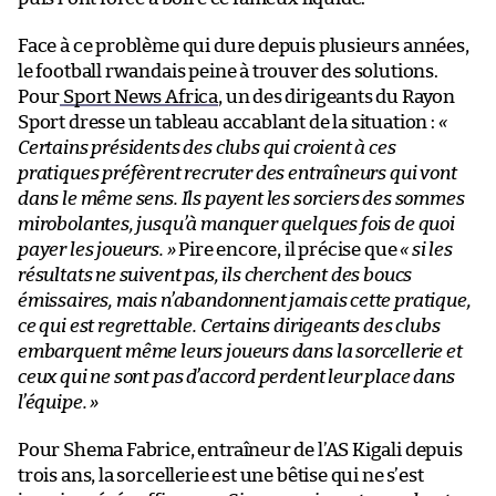
Face à ce problème qui dure depuis plusieurs années,
le football rwandais peine à trouver des solutions.
Pour
Sport News Africa
, un des dirigeants du Rayon
Sport dresse un tableau accablant de la situation :
«
Certains présidents des clubs qui croient à ces
pratiques préfèrent recruter des entraîneurs qui vont
dans le même sens. Ils payent les sorciers des sommes
mirobolantes, jusqu’à manquer quelques fois de quoi
payer les joueurs. »
Pire encore, il précise que
« si les
résultats ne suivent pas, ils cherchent des boucs
émissaires, mais n’abandonnent jamais cette pratique,
ce qui est regrettable. Certains dirigeants des clubs
embarquent même leurs joueurs dans la sorcellerie et
ceux qui ne sont pas d’accord perdent leur place dans
l’équipe. »
Pour Shema Fabrice, entraîneur de l’AS Kigali depuis
trois ans, la sorcellerie est une bêtise qui ne s’est