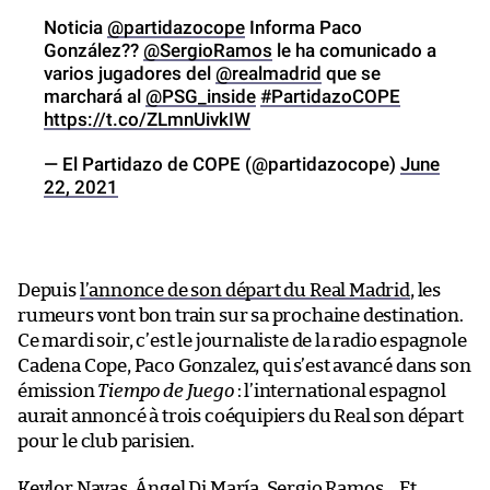
Noticia
@partidazocope
Informa Paco
González??
@SergioRamos
le ha comunicado a
varios jugadores del
@realmadrid
que se
marchará al
@PSG_inside
#PartidazoCOPE
https://t.co/ZLmnUivkIW
— El Partidazo de COPE (@partidazocope)
June
22, 2021
Depuis
l’annonce de son départ du Real Madrid
, les
rumeurs vont bon train sur sa prochaine destination.
Ce mardi soir, c’est le journaliste de la radio espagnole
Cadena Cope, Paco Gonzalez, qui s’est avancé dans son
émission
Tiempo de Juego
: l’international espagnol
aurait annoncé à trois coéquipiers du Real son départ
pour le club parisien.
Keylor Navas, Ángel Di María, Sergio Ramos… Et