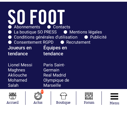
Abonnements
Contacts
La boutique SO PRESS
Mentions légales
Conditions générales d'utilisation
Publicité
Consentement RGPD
Recrutement
Joueurs en
Équipes en
tendance
tendance
Lionel Messi
Paris Saint-
Maghnes
Germain
Akliouche
Real Madrid
Mohamed
Olympique de
Salah
Marseille
Neymar
FIFA
10
Julián Álvarez
FC Barcelone
Ferrán Torres
Argentine
Accueil
Actus
Boutique
Forum
Menu
Kilian Corredor
Olympique
Franco
lyonnais
Mastantuono
AS Monaco
Orel Mangala
RC Strasbourg
Rio Mavuba
Trabzonspor