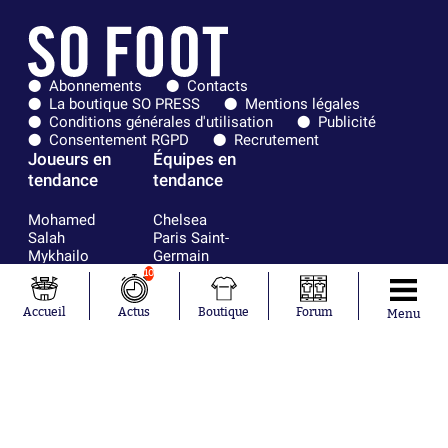
Abonnements
Contacts
La boutique SO PRESS
Mentions légales
Conditions générales d'utilisation
Publicité
Consentement RGPD
Recrutement
Joueurs en
Équipes en
tendance
tendance
Mohamed
Chelsea
Salah
Paris Saint-
Mykhailo
Germain
Mudryk
Bordeaux
10
Neymar
Olympique
Khalis Merah
lyonnais
Accueil
Actus
Boutique
Forum
Menu
Loïs Openda
FIFA
Moussa
Real Madrid
Niakhaté
RC Strasbourg
Nicolás
AC Milan
Tagliafico
France
Pavel Šulc
RC Lens
Josh Maja