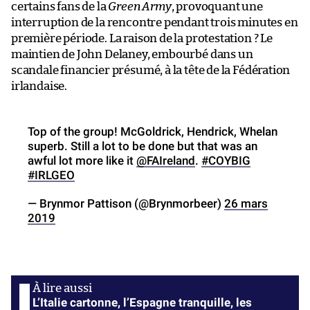
certains fans de la
Green Army
, provoquant une
interruption de la rencontre pendant trois minutes en
première période. La raison de la protestation ? Le
maintien de John Delaney, embourbé dans un
scandale financier présumé, à la tête de la Fédération
irlandaise.
Top of the group! McGoldrick, Hendrick, Whelan
superb. Still a lot to be done but that was an
awful lot more like it
@FAIreland
.
#COYBIG
#IRLGEO
— Brynmor Pattison (@Brynmorbeer)
26 mars
2019
L’Italie cartonne, l’Espagne tranquille, les