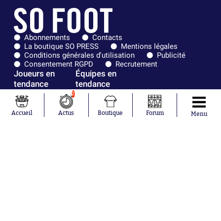
Abonnements
Contacts
La boutique SO PRESS
Mentions légales
Conditions générales d'utilisation
Publicité
Consentement RGPD
Recrutement
Joueurs en
Équipes en
tendance
tendance
2
Maghnes
Paris Saint-
Akliouche
Germain
Accueil
Actus
Boutique
Forum
Menu
Mohamed
Olympique de
Salah
Marseille
Lionel Messi
Real Madrid
Ferrán Torres
FIFA
Kilian Corredor
Olympique
Franco
lyonnais
Mastantuono
AS Monaco
Orel Mangala
FC Barcelone
Rio Mavuba
Argentine
Rodri
RC Strasbourg
Mika Godts
Trabzonspor