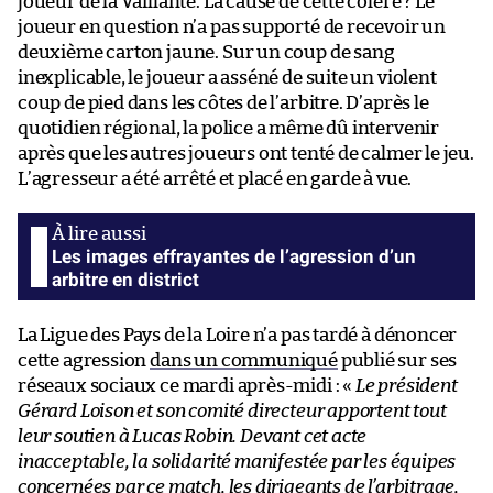
joueur de la Vaillante. La cause de cette colère ? Le
joueur en question n’a pas supporté de recevoir un
deuxième carton jaune. Sur un coup de sang
inexplicable, le joueur a asséné de suite un violent
coup de pied dans les côtes de l’arbitre. D’après le
quotidien régional, la police a même dû intervenir
après que les autres joueurs ont tenté de calmer le jeu.
L’agresseur a été arrêté et placé en garde à vue.
Les images effrayantes de l’agression d’un
arbitre en district
La Ligue des Pays de la Loire n’a pas tardé à dénoncer
cette agression
dans un communiqué
publié sur ses
réseaux sociaux ce mardi après-midi : «
Le président
Gérard Loison et son comité directeur apportent tout
leur soutien à Lucas Robin. Devant cet acte
inacceptable, la solidarité manifestée par les équipes
concernées par ce match, les dirigeants de l’arbitrage,