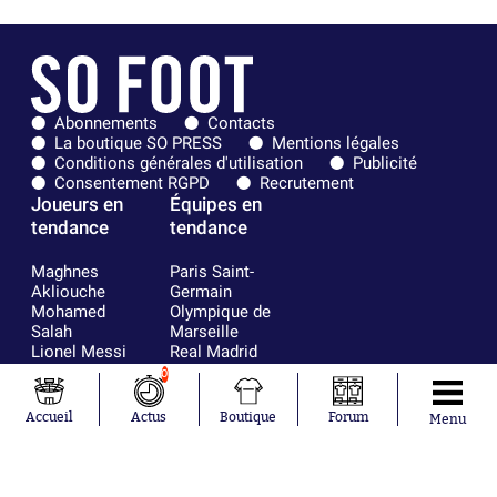
Abonnements
Contacts
La boutique SO PRESS
Mentions légales
Conditions générales d'utilisation
Publicité
Consentement RGPD
Recrutement
Joueurs en
Équipes en
tendance
tendance
Maghnes
Paris Saint-
Akliouche
Germain
Mohamed
Olympique de
Salah
Marseille
Lionel Messi
Real Madrid
Ferrán Torres
FIFA
0
Kilian Corredor
Olympique
Franco
lyonnais
Accueil
Actus
Boutique
Forum
Menu
Mastantuono
AS Monaco
Orel Mangala
FC Barcelone
Rio Mavuba
Argentine
Rodri
RC Strasbourg