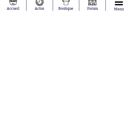
Pavel Šulc
Germain
Gauthier Hein
Olympique
Accueil
Actus
Boutique
Forum
Menu
Lionel Messi
lyonnais
Gonzalo
AC Milan
García Torres
RC Strasbourg
Gio Reyna
RC Lens
Leandro
Paredes