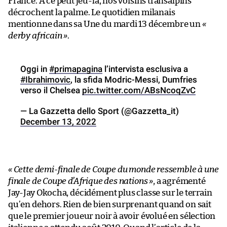
France. À ce petit jeu-là, nos voisins transalpins
décrochent la palme. Le quotidien milanais
mentionne dans sa Une du mardi 13 décembre un
«
derby africain »
.
Oggi in
#primapagina
l’intervista esclusiva a
#Ibrahimovic
, la sfida Modric-Messi, Dumfries
verso il Chelsea
pic.twitter.com/ABsNcoqZvC
— La Gazzetta dello Sport (@Gazzetta_it)
December 13, 2022
« Cette demi-finale de Coupe du monde ressemble à une
finale de Coupe d’Afrique des nations »
, a agrémenté
Jay-Jay Okocha, décidément plus classe sur le terrain
qu’en dehors. Rien de bien surprenant quand on sait
que le premier joueur noir à avoir évolué en sélection