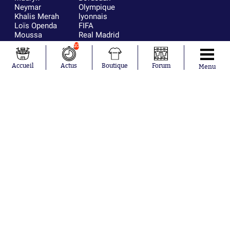
Neymar
Olympique
Khalis Merah
lyonnais
Loïs Openda
FIFA
Moussa
Real Madrid
Niakhaté
RC Strasbourg
10
Nicolás
AC Milan
Tagliafico
France
Accueil
Actus
Boutique
Forum
Menu
Pavel Šulc
RC Lens
Josh Maja
Gauthier Hein