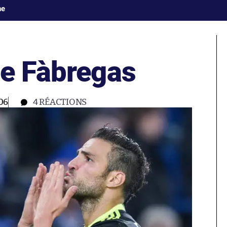
ne
de Fàbregas
06
4
RÉACTIONS