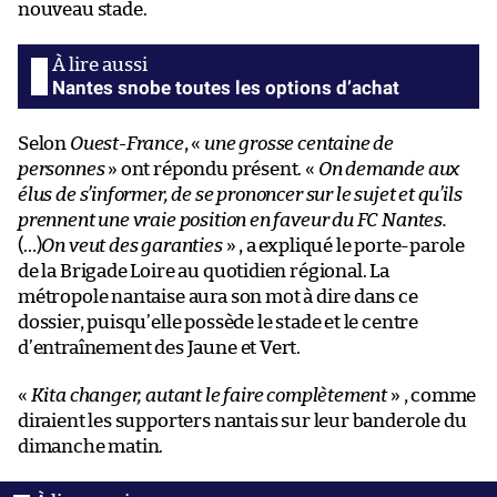
nouveau stade.
Nantes snobe toutes les options d’achat
Selon
Ouest-France
, «
une grosse centaine de
personnes
» ont répondu présent. «
On demande aux
élus de s’informer, de se prononcer sur le sujet et qu’ils
prennent une vraie position en faveur du FC Nantes.
(…)
On veut des garanties
» , a expliqué le porte-parole
de la Brigade Loire au quotidien régional. La
métropole nantaise aura son mot à dire dans ce
dossier, puisqu’elle possède le stade et le centre
d’entraînement des Jaune et Vert.
«
Kita changer, autant le faire complètement
» , comme
diraient les supporters nantais sur leur banderole du
dimanche matin.