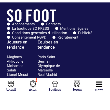
Abonnements
Contacts
La boutique SO PRESS
Mentions légales
Conditions générales d'utilisation
Publicité
Consentement RGPD
Recrutement
Joueurs en
Équipes en
tendance
tendance
Maghnes
Paris Saint-
Akliouche
Germain
Mohamed
Olympique de
Salah
Marseille
Lionel Messi
Real Madrid
Ferrán Torres
FIFA
0
Kilian Corredor
Olympique
Franco
lyonnais
Accueil
Actus
Boutique
Forum
Menu
Mastantuono
AS Monaco
Orel Mangala
FC Barcelone
Rio Mavuba
Argentine
Rodri
RC Strasbourg