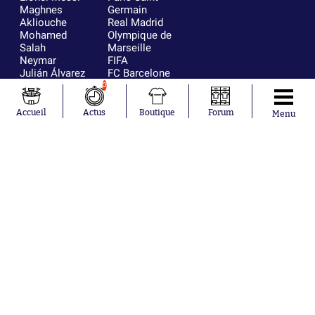
Maghnes
Germain
Akliouche
Real Madrid
Mohamed
Olympique de
Salah
Marseille
Neymar
FIFA
Julián Álvarez
FC Barcelone
Ferrán Torres
Argentine
0
Kilian Corredor
Olympique
Franco
lyonnais
Accueil
Actus
Boutique
Forum
Menu
Mastantuono
AS Monaco
Orel Mangala
RC Strasbourg
Rio Mavuba
Trabzonspor