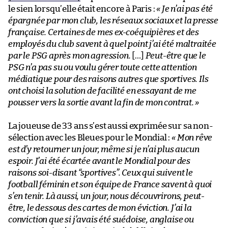
le sien lorsqu’elle était encore à Paris :
« Je n’ai pas été
épargnée par mon club, les réseaux sociaux et la presse
française. Certaines de mes ex-coéquipières et des
employés du club savent à quel point j’ai été maltraitée
par le PSG après mon agression.
[…]
Peut-être que le
PSG n’a pas su ou voulu gérer toute cette attention
médiatique pour des raisons autres que sportives. Ils
ont choisi la solution de facilité en essayant de me
pousser vers la sortie avant la fin de mon contrat.
»
La joueuse de 33 ans s’est aussi exprimée sur sa non-
sélection avec les Bleues pour le Mondial :
« Mon rêve
est d’y retourner un jour, même si je n’ai plus aucun
espoir. J’ai été écartée avant le Mondial pour des
raisons soi-disant “sportives”. Ceux qui suivent le
football féminin et son équipe de France savent à quoi
s’en tenir. Là aussi, un jour, nous découvrirons, peut-
être, le dessous des cartes de mon éviction. J’ai la
conviction que si j’avais été suédoise, anglaise ou