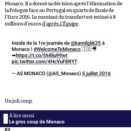
Monaco. Il a donné sa décision après l’élimination de
la Pologne face au Portugal en quarts de finale de
l’Euro 2016. Le montant du transfert est estimé à 8
millions d’euros
d’après
L’Équipe
.
Inside de la 1re journée de
@kamilglik25
à
Monaco !
#WelcomeToMonaco
🇮🇩🎥
➡
https://t.co/fA4llu99wt
pic.twitter.com/4HcVuF8RYT
— AS MONACO (@AS_Monaco)
5 juillet 2016
Un joli coup.
Le gros coup de Monaco
RS