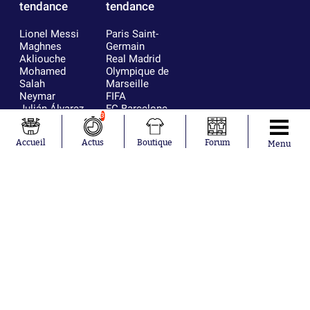
tendance
tendance
Lionel Messi
Paris Saint-
Maghnes
Germain
Akliouche
Real Madrid
Mohamed
Olympique de
Salah
Marseille
Neymar
FIFA
Julián Álvarez
FC Barcelone
3
Ferrán Torres
Argentine
Kilian Corredor
Olympique
Accueil
Actus
Boutique
Forum
Franco
lyonnais
Menu
Mastantuono
AS Monaco
Orel Mangala
RC Strasbourg
Rio Mavuba
Trabzonspor