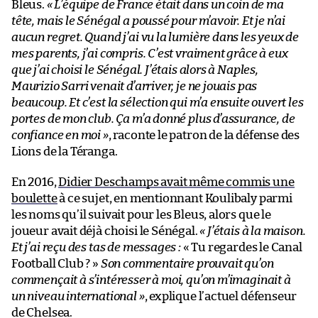
Bleus.
« L’équipe de France était dans un coin de ma
tête, mais le Sénégal a poussé pour m’avoir. Et je n’ai
aucun regret. Quand j’ai vu la lumière dans les yeux de
mes parents, j’ai compris. C’est vraiment grâce à eux
que j’ai choisi le Sénégal. J’étais alors à Naples,
Maurizio Sarri venait d’arriver, je ne jouais pas
beaucoup. Et c’est la sélection qui m’a ensuite ouvert les
portes de mon club. Ça m’a donné plus d’assurance, de
confiance en moi »
, raconte le patron de la défense des
Lions de la Téranga.
En 2016,
Didier Deschamps avait même commis une
boulette
à ce sujet, en mentionnant Koulibaly parmi
les noms qu’il suivait pour les Bleus, alors que le
joueur avait déjà choisi le Sénégal.
« J’étais à la maison.
Et j’ai reçu des tas de messages :
« Tu regardes le Canal
Football Club ? »
Son commentaire prouvait qu’on
commençait à s’intéresser à moi, qu’on m’imaginait à
un niveau international »
, explique l’actuel défenseur
de Chelsea.