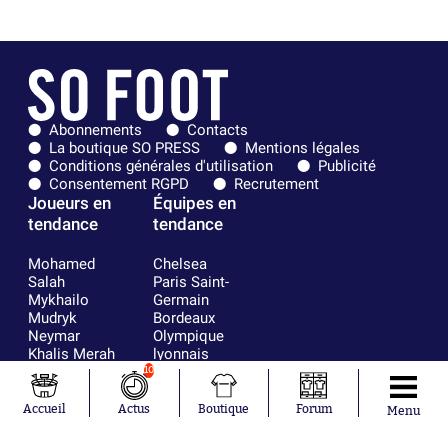
Abonnements
Contacts
La boutique SO PRESS
Mentions légales
Conditions générales d'utilisation
Publicité
Consentement RGPD
Recrutement
Joueurs en
Équipes en
tendance
tendance
Mohamed
Chelsea
Salah
Paris Saint-
Mykhailo
Germain
Mudryk
Bordeaux
Neymar
Olympique
Khalis Merah
lyonnais
Loïs Openda
FIFA
10
Moussa
Real Madrid
Niakhaté
RC Strasbourg
Accueil
Actus
Boutique
Forum
Menu
Nicolás
AC Milan
Tagliafico
France