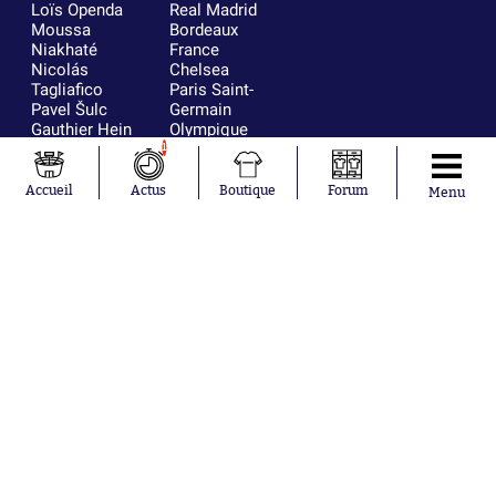
Loïs Openda
Real Madrid
Moussa
Bordeaux
Niakhaté
France
Nicolás
Chelsea
Tagliafico
Paris Saint-
Pavel Šulc
Germain
Gauthier Hein
Olympique
Lionel Messi
lyonnais
1
Gonzalo
AC Milan
García Torres
RC Strasbourg
Accueil
Actus
Boutique
Forum
Menu
Gio Reyna
RC Lens
Leandro
Paredes