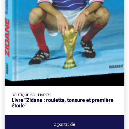
BOUTIQUE SO - LIVRES
Livre "Zidane : roulette, tonsure et première
étoile"
à partir de