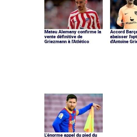
Mateu Alemany confirme la
Accord Barça
vente définitive de
abaisser l'op
Griezmann à l'Atlético
d'Antoine Gr
L’énorme appel du pied du