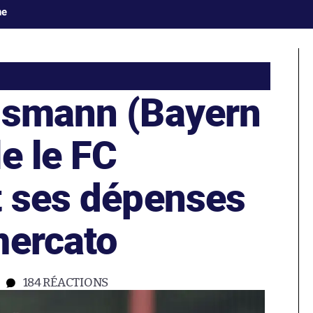
ne
lsmann (Bayern
e le FC
t ses dépenses
mercato
184
RÉACTIONS