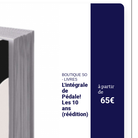
BOUTIQUE SO
- LIVRES
L'intégrale
à partir
de
de
Pédale!
65€
Les 10
ans
(réédition)