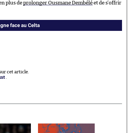
 en plus de
prolonger Ousmane Dembélé
et de s’offrir
agne face au Celta
r cet article.
ant
.