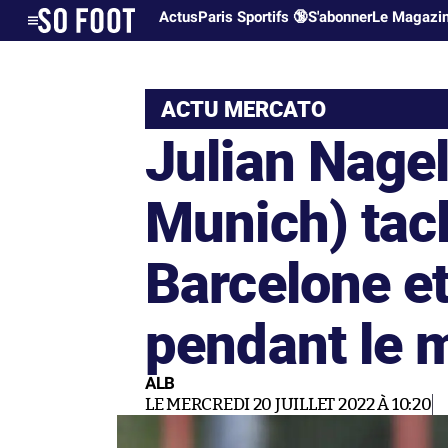
Actus
Paris Sportifs 🔞
S'abonner
Le Magazi
ACTU MERCATO
Julian Nage
Munich) tacl
Barcelone e
pendant le 
ALB
LE MERCREDI 20 JUILLET 2022 À 10:20