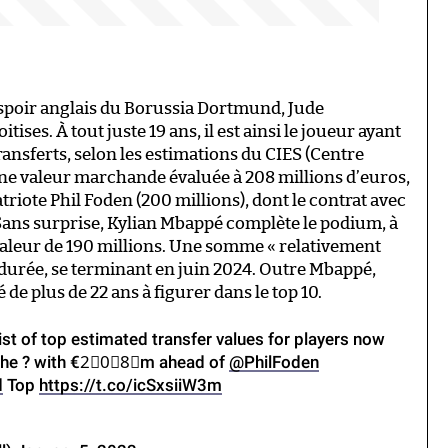
spoir anglais du Borussia Dortmund, Jude
ses. À tout juste 19 ans, il est ainsi le joueur ayant
transferts, selon les estimations du CIES (Centre
une valeur marchande évaluée à 208 millions d’euros,
riote Phil Foden (200 millions), dont le contrat avec
Sans surprise, Kylian Mbappé complète le podium, à
 valeur de 190 millions. Une somme « relativement
te durée, se terminant en juin 2024. Outre Mbappé,
 de plus de 22 ans à figurer dans le top 10.
ist of top estimated transfer values for players now
the ? with €2⃣0⃣8⃣m ahead of
@PhilFoden
d
Top
https://t.co/icSxsiiW3m