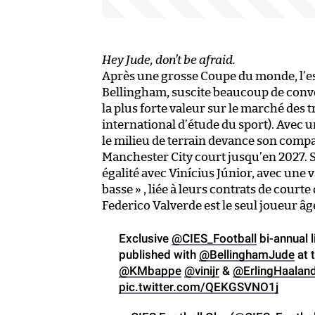
Hey Jude, don’t be afraid.
Après une grosse Coupe du monde, l’e
Bellingham, suscite beaucoup de convoiti
la plus forte valeur sur le marché des 
international d’étude du sport). Avec 
le milieu de terrain devance son compat
Manchester City court jusqu’en 2027. 
égalité avec Vinícius Júnior, avec une
basse » , liée à leurs contrats de cour
Federico Valverde est le seul joueur âgé
Exclusive
@CIES_Football
bi-annual l
published with
@BellinghamJude
at 
@KMbappe
@vinijr
&
@ErlingHaalan
pic.twitter.com/QEKGSVNO1j