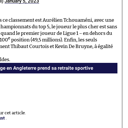
l)
January 5, 2023
s ce classement est Aurélien Tchouaméni, avec une
championnats du top 5, le joueur le plus cher est sans
 quand le premier joueur de Ligue 1 – en dehors du
e
 100
position (49,5 millions). Enfin, les seuls
ent Thibaut Courtois et Kevin De Bruyne, à égalité
ldes.
age en Angleterre prend sa retraite sportive
 cet article.
ant
.