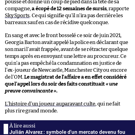
poussé et donné un coup de pied dans la tête de sa
compagne,
a écopé de 12 semaines de sursis
, rapporte
Sky Sports
. Ce qui signifie qu’il n’ira pas derrière les
barreaux sauf en cas de récidive quelconque.
En sang et avec le front bosselé ce soir de juin 2021,
Georgia Barton avait appelé la police en déclarant que
son mari l’avait frappée, avant de se rétracter quelque
temps après en envoyant une lettre au procureur. Ce
qui n’a pas empêché la condamnation en justice de
l’ex-joueur de Newcastle, Manchester City ou encore
de l’OM.
Le magistrat de l’affaire a en effet considéré
que l’appel lors du soir des faits constituait
« une
preuve convaincante ».
L’histoire d’un joueur auparavant culte
, qui ne fait
plus rire grand monde.
Julián Alvarez : symbole d'un mercato devenu fou