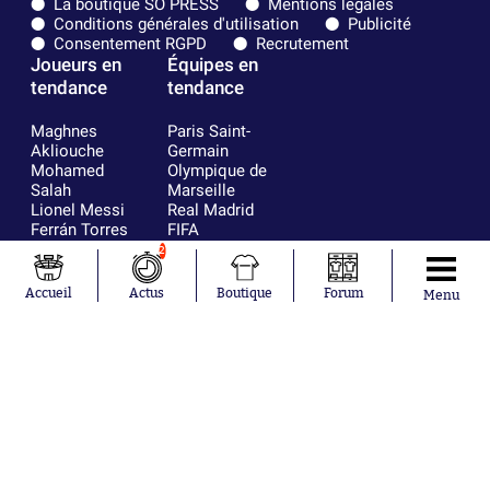
La boutique SO PRESS
Mentions légales
Conditions générales d'utilisation
Publicité
Consentement RGPD
Recrutement
Joueurs en
Équipes en
tendance
tendance
Maghnes
Paris Saint-
Akliouche
Germain
Mohamed
Olympique de
Salah
Marseille
Lionel Messi
Real Madrid
Ferrán Torres
FIFA
Kilian Corredor
Olympique
2
Franco
lyonnais
Mastantuono
AS Monaco
Accueil
Actus
Boutique
Forum
Menu
Orel Mangala
FC Barcelone
Rio Mavuba
Argentine
Rodri
RC Strasbourg
Mika Godts
Trabzonspor