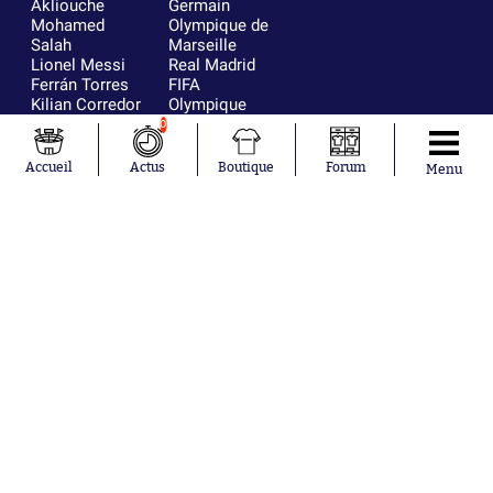
Akliouche
Germain
Mohamed
Olympique de
Salah
Marseille
Lionel Messi
Real Madrid
Ferrán Torres
FIFA
Kilian Corredor
Olympique
Franco
lyonnais
0
Mastantuono
AS Monaco
Orel Mangala
FC Barcelone
Accueil
Actus
Boutique
Forum
Menu
Rio Mavuba
Argentine
Rodri
RC Strasbourg
Mika Godts
Trabzonspor