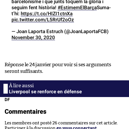
barcelonisme i que junts toquem la glòria i
seguim fent història!
#EstimemElBarça
Suma-
t’hi:
https://t.co/HIZI1ctnXa
pic.twitter.com/L5RrUf2oOz
— Joan Laporta Estruch (@JoanLaportaFCB)
November 30, 2020
Réponse le 24 janvier pour voir si ses arguments
seront suffisants.
Liverpool se renforce en défense
DF
Commentaires
Les membres ont posté 26 commentaires sur cet article.
Participez à la discussion
en vous connectant
.