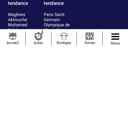
tendance
tendance
Maghnes
Paris Saint-
Akliouche
Germain
Mohamed
Olympique de
Salah
Marseille
0
Lionel Messi
Real Madrid
Ferrán Torres
FIFA
Accueil
Actus
Boutique
Forum
Menu
Kilian Corredor
Olympique
Franco
lyonnais
Mastantuono
AS Monaco
Orel Mangala
FC Barcelone
Rio Mavuba
Argentine
Rodri
RC Strasbourg
Mika Godts
Trabzonspor