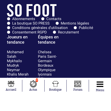
Abonnements
Contacts
La boutique SO PRESS
Mentions légales
Conditions générales d'utilisation
Publicité
Consentement RGPD
Recrutement
Joueurs en
Équipes en
tendance
tendance
Mohamed
Chelsea
Salah
Paris Saint-
Mykhailo
Germain
Mudryk
Bordeaux
Neymar
Olympique
Khalis Merah
lyonnais
Loïs Openda
FIFA
10
Moussa
Real Madrid
Niakhaté
RC Strasbourg
Accueil
Actus
Boutique
Forum
Menu
Nicolás
AC Milan
Tagliafico
France
Pavel Šulc
RC Lens
Josh Maja
Gauthier Hein