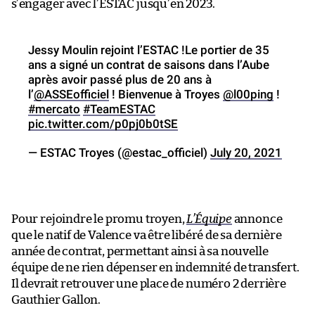
s’engager avec l’ESTAC jusqu’en 2023.
Jessy Moulin rejoint l’ESTAC !Le portier de 35
ans a signé un contrat de saisons dans l’Aube
après avoir passé plus de 20 ans à
l’
@ASSEofficiel
! Bienvenue à Troyes
@l00ping
!
#mercato
#TeamESTAC
pic.twitter.com/p0pj0b0tSE
— ESTAC Troyes (@estac_officiel)
July 20, 2021
Pour rejoindre le promu troyen,
L’Équipe
annonce
que le natif de Valence va être libéré de sa dernière
année de contrat, permettant ainsi à sa nouvelle
équipe de ne rien dépenser en indemnité de transfert.
Il devrait retrouver une place de numéro 2 derrière
Gauthier Gallon.