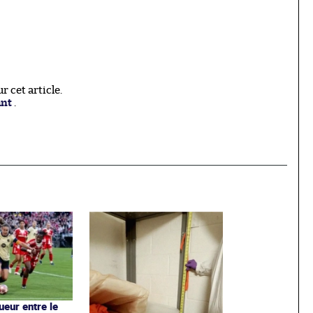
 cet article.
ant
.
ueur entre le