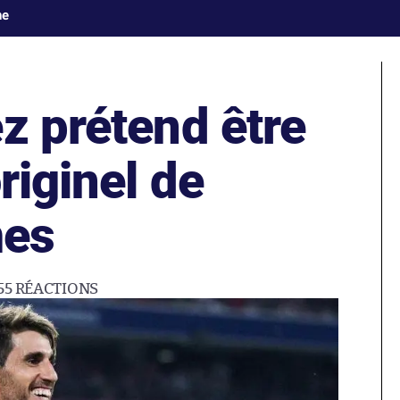
ne
z prétend être
riginel de
mes
55
RÉACTIONS