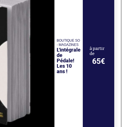
BOUTIQUE SO
- MAGAZINES
L'intégrale
à partir
de
de
65€
Pédale!
Les 10
ans !