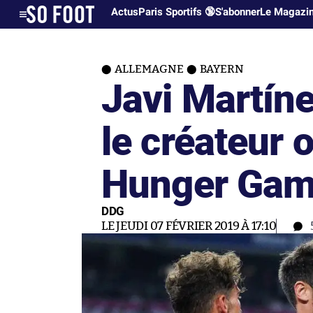
Actus
Paris Sportifs 🔞
S'abonner
Le Magazi
ALLEMAGNE
BAYERN
Javi Martíne
le créateur o
Hunger Ga
DDG
LE JEUDI 07 FÉVRIER 2019 À 17:10