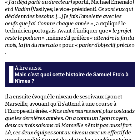
«
J’ai déjà parlé au directeur
(sportif, Michael Emenalo)
et à Vadim
(Vasilyev, le vice-président).
Ce sont eux qui
décident des besoins. […] Je fais l’omelette avec les
oeufs que j’ai. Comme chaque année
» , a expliqué le
technicien portugais. Avant d’indiquer que «
le projet
reste le podium
» , même s’il préfère «
attendre la fin du
mois, la fin du mercato
» pour «
parler d’objectif précis
»
.
Mais c’est quoi cette histoire de Samuel Eto’o à
Nîmes ?
Il a ensuite évoqué le niveau de ses rivaux Lyon et
Marseille, avouant qu’il s’attend à une course à
l’Europe effrénée. «
Nos adversaires sont plus costauds
que les dernières années. On a connu un Lyon moyen,
deux ou trois saisons où Marseille n’était pas aussi fort.
Là, ces deux équipes sont au niveau avec un effectif de
grande qualité. Ce sont des obstacles supplémentaires