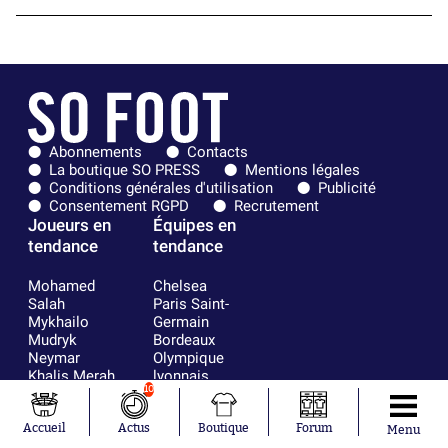
Abonnements
Contacts
La boutique SO PRESS
Mentions légales
Conditions générales d'utilisation
Publicité
Consentement RGPD
Recrutement
Joueurs en
Équipes en
tendance
tendance
Mohamed
Chelsea
Salah
Paris Saint-
Mykhailo
Germain
Mudryk
Bordeaux
Neymar
Olympique
Khalis Merah
lyonnais
10
Loïs Openda
FIFA
Moussa
Real Madrid
Niakhaté
RC Strasbourg
Accueil
Actus
Boutique
Forum
Menu