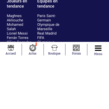
Joueurs en
Équipes en
tendance
tendance
Maghnes
Paris Saint-
Akliouche
Germain
Mohamed
Olympique de
Salah
Marseille
Lionel Messi
Real Madrid
Ferrán Torres
FIFA
Kilian Corredor
Olympique
2
Franco
lyonnais
Mastantuono
AS Monaco
Accueil
Actus
Boutique
Forum
Menu
Orel Mangala
FC Barcelone
Rio Mavuba
Argentine
Rodri
RC Strasbourg
Mika Godts
Trabzonspor