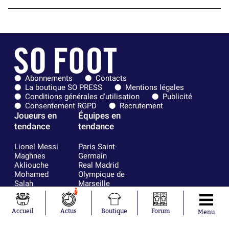
Abonnements
Contacts
La boutique SO PRESS
Mentions légales
Conditions générales d'utilisation
Publicité
Consentement RGPD
Recrutement
Joueurs en
Équipes en
tendance
tendance
Lionel Messi
Paris Saint-
Maghnes
Germain
Akliouche
Real Madrid
Mohamed
Olympique de
Salah
Marseille
Neymar
FIFA
7
Julián Álvarez
FC Barcelone
Ferrán Torres
Argentine
Accueil
Actus
Boutique
Forum
Menu
Kilian Corredor
Olympique