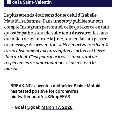
de la Saint-Valentin
Le plus attendu était sans doute celui d’Isabelle
Matuidi, sa femme. Dans une
story
publiée sur son
compte Instagram personnel, celle qui exerce en tant
qu’ostéopathe a tout de suite tenu à rassurer les fans
du milieu de terrain de la Juve, tout en faisant passer
un message de prévention : «
Mon mari va très bien. Il
n’a eu absolument aucun symptôme, ni toux ni fièvre.
Rien du tout. C’est pourquoi il est si important de
respecter les recommandations et de rester à la
maison
. »
BREAKING: Juventus midfielder Blaise Matuidi
has tested positive for coronavirus.
pic.twitter.com/sUXRmpEEA3
— Goal (@goal)
March 17, 2020