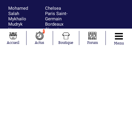
Mohamed
Chelsea
Salah
Paris Saint-
Mykhailo
Germain
Mudryk
Bordeaux
Neymar
Olympique
2
Khalis Merah
lyonnais
Loïs Openda
FIFA
Accueil
Actus
Boutique
Forum
Menu
Moussa
Real Madrid
Niakhaté
RC Strasbourg
Nicolás
AC Milan
Tagliafico
France
Pavel Šulc
RC Lens
Josh Maja
Gauthier Hein