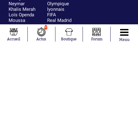
Neymar
Olympique
Khalis Merah
lyonnais
Loïs Openda
FIFA
Moussa
Real Madrid
Niakhaté
RC Strasbourg
10
Nicolás
AC Milan
Tagliafico
France
Accueil
Actus
Boutique
Forum
Menu
Pavel Šulc
RC Lens
Josh Maja
Gauthier Hein