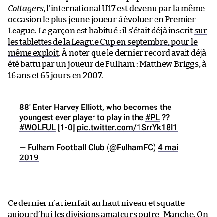
Cottagers
, l’international U17 est devenu par la même
occasion le plus jeune joueur à évoluer en Premier
League. Le garçon est habitué : il s’était déjà inscrit
sur
les tablettes de la League Cup en septembre, pour le
même exploit
. À noter que le dernier record avait déjà
été battu par un joueur de Fulham : Matthew Briggs, à
16 ans et 65 jours en 2007.
88′ Enter Harvey Elliott, who becomes the
youngest ever player to play in the
#PL
??
#WOLFUL
[1-0]
pic.twitter.com/1SrrYk18l1
— Fulham Football Club (@FulhamFC)
4 mai
2019
Ce dernier n’a rien fait au haut niveau et squatte
aujourd’hui les divisions amateurs outre-Manche. On