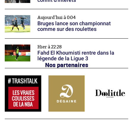
Aujourd'hui à 0:04
Bruges lance son championnat
comme sur des roulettes
Hier à 22:28
Fahd El Khoumisti rentre dans la
légende de la Ligue 3
Nos partenaires