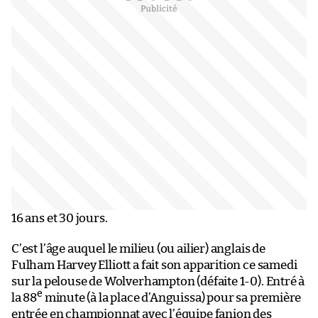
16 ans et 30 jours.
C’est l’âge auquel le milieu (ou ailier) anglais de
Fulham Harvey Elliott a fait son apparition ce samedi
sur la pelouse de Wolverhampton (défaite 1-0). Entré à
e
la 88
minute (à la place d’Anguissa) pour sa première
entrée en championnat avec l’équipe fanion des