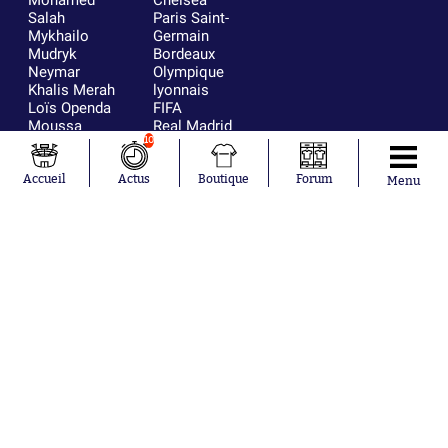
Salah
Paris Saint-
Mykhailo
Germain
Mudryk
Bordeaux
Neymar
Olympique
Khalis Merah
lyonnais
Loïs Openda
FIFA
Moussa
Real Madrid
Niakhaté
RC Strasbourg
10
Nicolás
AC Milan
Tagliafico
France
Accueil
Actus
Boutique
Forum
Menu
Pavel Šulc
RC Lens
Josh Maja
Gauthier Hein