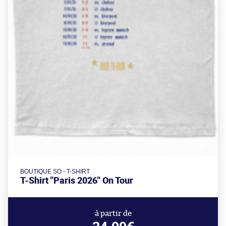
BOUTIQUE SO - T-SHIRT
T-Shirt "Paris 2026" On Tour
à partir de