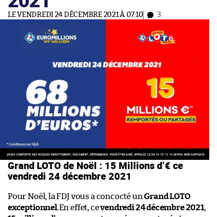
LE VENDREDI 24 DÉCEMBRE 2021 À 07:10
3
Grand LOTO de Noël : 15 Millions d’€ ce
vendredi 24 décembre 2021
Pour Noël, la FDJ vous a concocté un
Grand LOTO
exceptionnel
.En effet, ce
vendredi 24 décembre 2021
,