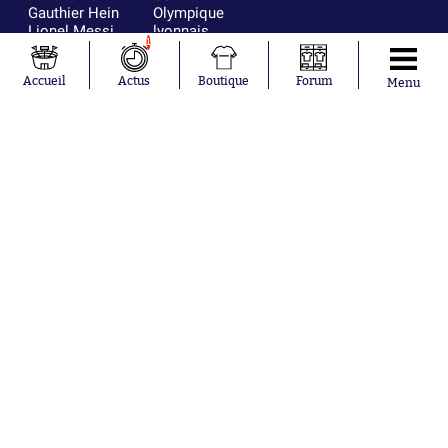
Gauthier Hein
Olympique
Lionel Messi
lyonnais
1
Gonzalo
AC Milan
García Torres
RC Strasbourg
Accueil
Actus
Boutique
Forum
Gio Reyna
RC Lens
Menu
Leandro
Paredes