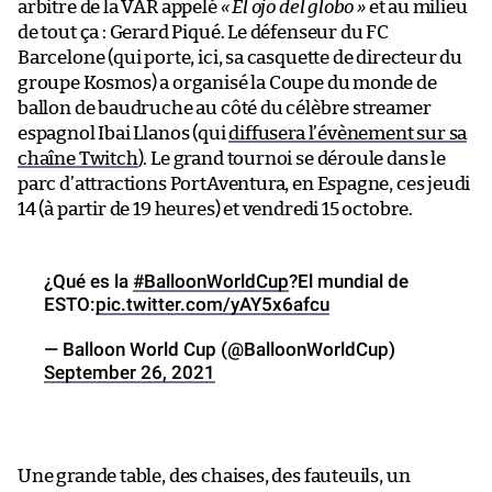
arbitre de la VAR appelé
« El ojo del globo »
et au milieu
de tout ça : Gerard Piqué. Le défenseur du FC
Barcelone (qui porte, ici, sa casquette de directeur du
groupe Kosmos) a organisé la Coupe du monde de
ballon de baudruche au côté du célèbre streamer
espagnol Ibai Llanos (qui
diffusera l’évènement sur sa
chaîne Twitch
). Le grand tournoi se déroule dans le
parc d’attractions PortAventura, en Espagne, ces jeudi
14 (à partir de 19 heures) et vendredi 15 octobre.
¿Qué es la
#BalloonWorldCup
?El mundial de
ESTO:
pic.twitter.com/yAY5x6afcu
— Balloon World Cup (@BalloonWorldCup)
September 26, 2021
Une grande table, des chaises, des fauteuils, un