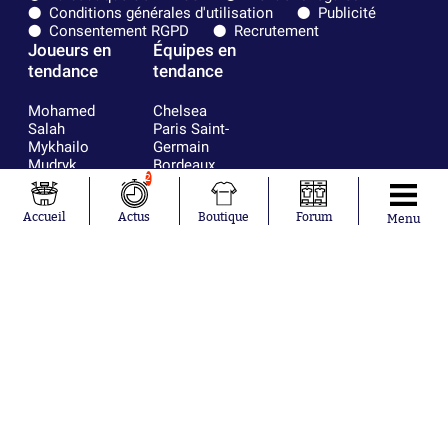
Conditions générales d'utilisation
Publicité
Consentement RGPD
Recrutement
Joueurs en
Équipes en
tendance
tendance
Mohamed
Chelsea
Salah
Paris Saint-
Mykhailo
Germain
Mudryk
Bordeaux
2
Neymar
Olympique
Khalis Merah
lyonnais
Loïs Openda
FIFA
Accueil
Actus
Boutique
Forum
Menu
Moussa
Real Madrid
Niakhaté
RC Strasbourg
Nicolás
AC Milan
Tagliafico
France
Pavel Šulc
RC Lens
Josh Maja
Gauthier Hein