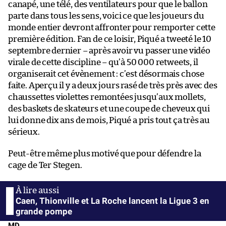
canapé, une télé, des ventilateurs pour que le ballon
parte dans tous les sens, voici ce que les joueurs du
monde entier devront affronter pour remporter cette
première édition. Fan de ce loisir, Piqué a tweeté le 10
septembre dernier – après avoir vu passer une vidéo
virale de cette discipline – qu’à 50 000 retweets, il
organiserait cet évènement : c’est désormais chose
faite. Aperçu il y a deux jours rasé de très près avec des
chaussettes violettes remontées jusqu’aux mollets,
des baskets de skateurs et une coupe de cheveux qui
lui donne dix ans de mois, Piqué a pris tout ça très au
sérieux.
Peut-être même plus motivé que pour défendre la
cage de Ter Stegen.
Caen, Thionville et La Roche lancent la Ligue 3 en
grande pompe
MD