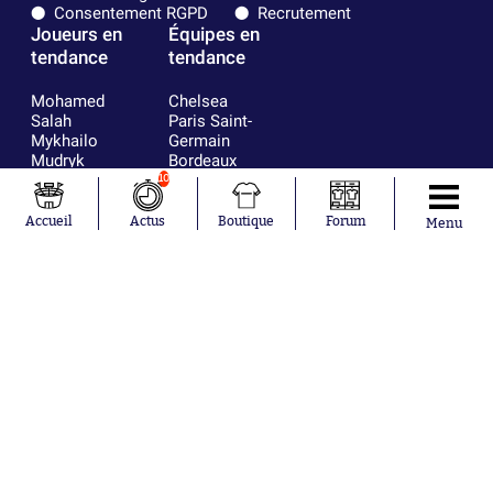
Consentement RGPD
Recrutement
Joueurs en
Équipes en
tendance
tendance
Mohamed
Chelsea
Salah
Paris Saint-
Mykhailo
Germain
Mudryk
Bordeaux
Neymar
Olympique
10
Khalis Merah
lyonnais
Loïs Openda
FIFA
Accueil
Actus
Boutique
Forum
Menu
Moussa
Real Madrid
Niakhaté
RC Strasbourg
Nicolás
AC Milan
Tagliafico
France
Pavel Šulc
RC Lens
Josh Maja
Gauthier Hein