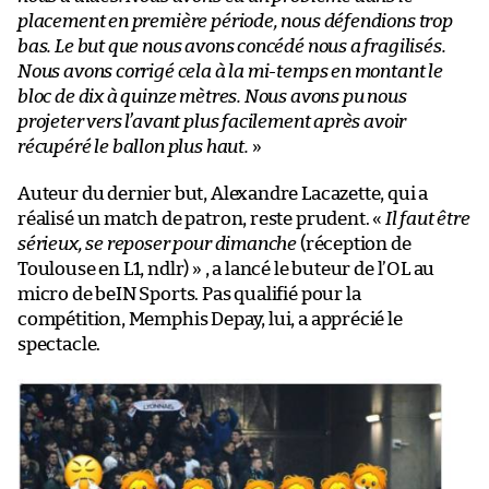
placement en première période, nous défendions trop
bas. Le but que nous avons concédé nous a fragilisés.
Nous avons corrigé cela à la mi-temps en montant le
bloc de dix à quinze mètres. Nous avons pu nous
projeter vers l’avant plus facilement après avoir
récupéré le ballon plus haut.
»
Auteur du dernier but, Alexandre Lacazette, qui a
réalisé un match de patron, reste prudent. «
Il faut être
sérieux, se reposer pour dimanche
(réception de
Toulouse en L1, ndlr) » , a lancé le buteur de l’OL au
micro de beIN Sports. Pas qualifié pour la
compétition, Memphis Depay, lui, a apprécié le
spectacle.