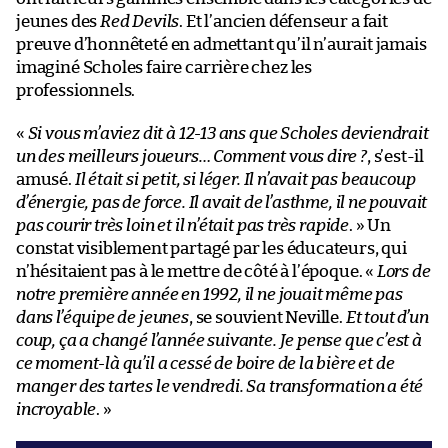
jeunes des
Red Devils
. Et l’ancien défenseur a fait
preuve d’honnêteté en admettant qu’il n’aurait jamais
imaginé Scholes faire carrière chez les
professionnels.
«
Si vous m’aviez dit à 12-13 ans que Scholes deviendrait
un des meilleurs joueurs… Comment vous dire ?
, s’est-il
amusé.
Il était si petit, si léger. Il n’avait pas beaucoup
d’énergie, pas de force. Il avait de l’asthme, il ne pouvait
pas courir très loin et il n’était pas très rapide
. » Un
constat visiblement partagé par les éducateurs, qui
n’hésitaient pas à le mettre de côté à l’époque. «
Lors de
notre première année en 1992, il ne jouait même pas
dans l’équipe de jeunes
, se souvient Neville.
Et tout d’un
coup, ça a changé l’année suivante. Je pense que c’est à
ce moment-là qu’il a cessé de boire de la bière et de
manger des tartes le vendredi. Sa transformation a été
incroyable
. »