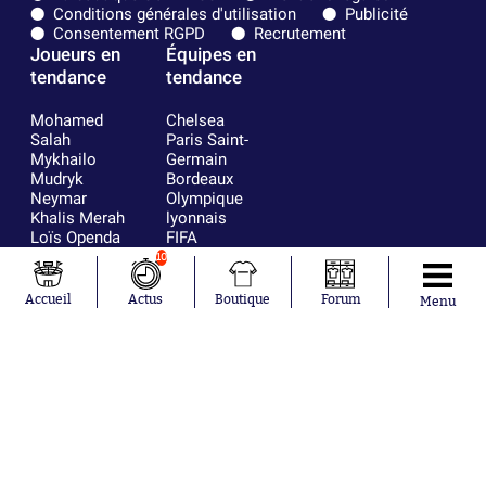
Conditions générales d'utilisation
Publicité
Consentement RGPD
Recrutement
Joueurs en
Équipes en
tendance
tendance
Mohamed
Chelsea
Salah
Paris Saint-
Mykhailo
Germain
Mudryk
Bordeaux
Neymar
Olympique
Khalis Merah
lyonnais
Loïs Openda
FIFA
Moussa
Real Madrid
10
Niakhaté
RC Strasbourg
Nicolás
AC Milan
Accueil
Actus
Boutique
Forum
Menu
Tagliafico
France
Pavel Šulc
RC Lens
Josh Maja
Gauthier Hein