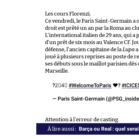
Les cours Florenzi.
Ce vendredi, le Paris Saint-Germain a of
droit est prêté un an par la Roma au clu
L’international italien de 29 ans, qui a p
d’un prêt de six mois au Valence CF. Jo
défense, l’ancien capitaine de la
Lupa
a
joué à plusieurs reprises au poste de r
ses débuts sous le maillot parisien dès
Marseille.
?2⃣4⃣
#WelcomeToParis
❤️?
#ICICE
— Paris Saint-Germain (@PSG_insid
Attention à l’erreur de casting.
Barça ou Real : quel serai