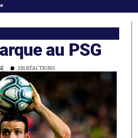
ne
barque au PSG
51
118
RÉACTIONS