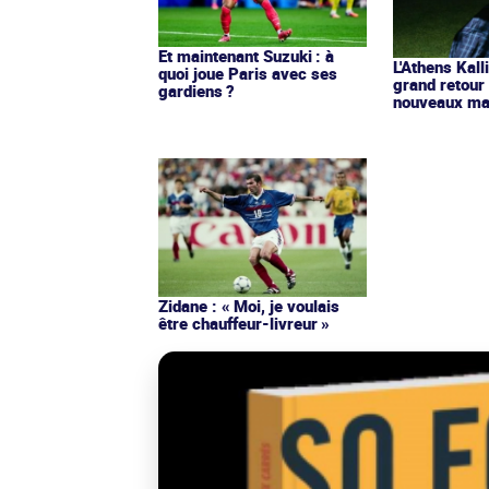
Et maintenant Suzuki : à
L'Athens Kall
quoi joue Paris avec ses
grand retour
gardiens ?
nouveaux mai
Zidane : « Moi, je voulais
être chauffeur-livreur »