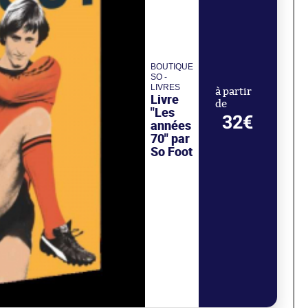
BOUTIQUE
SO -
LIVRES
à partir
Livre
de
"Les
32€
années
70" par
So Foot