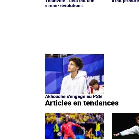
c’est prendre
Thionville : ceci est une
« mini-révolution »
Akliouche s'engage au PSG
Articles en tendances