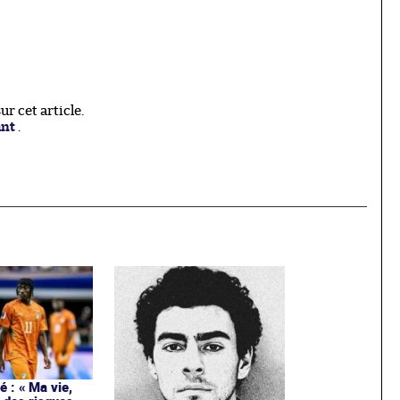
r cet article.
ant
.
 : « Ma vie,