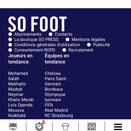
Abonnements
Contacts
La boutique SO PRESS
Mentions légales
Conditions générales d'utilisation
Publicité
Consentement RGPD
Recrutement
Joueurs en
Équipes en
tendance
tendance
Mohamed
Chelsea
Salah
Paris Saint-
Mykhailo
Germain
Mudryk
Bordeaux
Neymar
Olympique
Khalis Merah
lyonnais
Loïs Openda
FIFA
Moussa
Real Madrid
Niakhaté
RC Strasbourg
Nicolás
AC Milan
10
Tagliafico
France