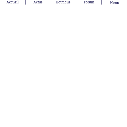
Pavel Šulc
RC Lens
Accueil
Actus
Boutique
Forum
Menu
Josh Maja
Gauthier Hein