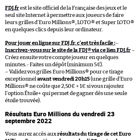
FDJ.fr
est le site officiel de la Française des jeux et le
seul site Internet à permettre aux joueurs de faire
leurs grilles d’Euro Millions®, LOTO® et Super LOTO®
en quelques clics depuis leur ordinateur.
Pour jouer en ligne sur FDJ.fr, c’est très facile :
–
Inscrivez-vous sur le site de la FDJ® via ce lien FDJ.fr
–
Créez ensuite votre compte joueur en quelques
minutes.- Faites un dépôt (minimum 5€).
– Validez vos grilles Euro Millions® pour ce tirage
exceptionnel
avant vendredi 20h15
(une grille d’Euro
Millions® ne coûte que 2,50€ + 1€ si vous rajoutez
l’option Étoile+ qui permet de gagner dès une seule
étoile trouvée).
Résultats Euro Millions du vendredi 23
septembre 2022
Vous aurez accès aux
résultats du tirage de cet Euro