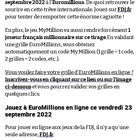
septembre 2022
à l’
Euromillions
. De quoi retrouver le
sourire en cette trêve internationale. Jouez sur
FDJ.fr
pour tenter de remporter cette énorme cagnotte !
En plus, le jeu MyMillion va aussi rendre forcément
1
joueur français millionnaire sur ce tirage
.En validant
une grille EuroMillions, vous obtenez
automatiquement un code My Million (1 grille = 1 code,
2 grilles = 2 codes, etc.).
Vous voulez faire votre grille d’EuroMillions en ligne ?
Inscrivez-vous en cliquant sur ce lien ou sur l’image
ci-dessous
et vous pourrez valider vos grilles en
quelques clics.
Jouez à EuroMillions en ligne ce vendredi 23
septembre 2022
Pour jouer en ligne aux jeux de la FDJ, il n’y a qu’une
seule adresse,
FDJ.fr
.