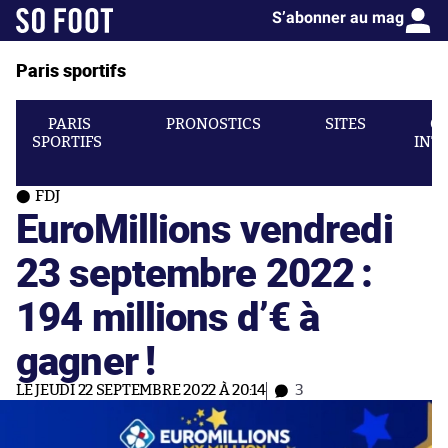
S’abonner au mag
Paris sportifs
PARIS
PRONOSTICS
SITES
C
SPORTIFS
INT
FDJ
EuroMillions vendredi
23 septembre 2022 :
194 millions d’€ à
gagner !
LE JEUDI 22 SEPTEMBRE 2022 À 20:14
3