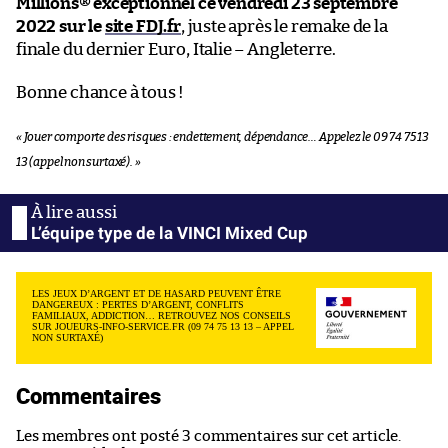
Millions® exceptionnel ce
vendredi 23 septembre
2022
sur le
site FDJ.fr
, juste après le remake de la
finale du dernier Euro, Italie – Angleterre.
Bonne chance à tous !
« Jouer comporte des risques : endettement, dépendance… Appelez le 09 74 75 13
13 (appel non surtaxé). »
L’équipe type de la VINCI Mixed Cup
LES JEUX D’ARGENT ET DE HASARD PEUVENT ÊTRE
DANGEREUX : PERTES D’ARGENT, CONFLITS
FAMILIAUX, ADDICTION… RETROUVEZ NOS CONSEILS
SUR JOUEURS-INFO-SERVICE.FR (09 74 75 13 13 – APPEL
NON SURTAXÉ)
Commentaires
Les membres ont posté 3 commentaires sur cet article.