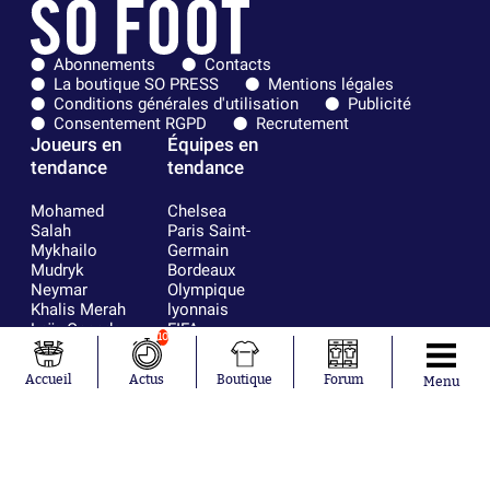
Abonnements
Contacts
La boutique SO PRESS
Mentions légales
Conditions générales d'utilisation
Publicité
Consentement RGPD
Recrutement
Joueurs en
Équipes en
tendance
tendance
Mohamed
Chelsea
Salah
Paris Saint-
Mykhailo
Germain
Mudryk
Bordeaux
Neymar
Olympique
Khalis Merah
lyonnais
Loïs Openda
FIFA
10
Moussa
Real Madrid
Niakhaté
RC Strasbourg
Accueil
Actus
Boutique
Forum
Menu
Nicolás
AC Milan
Tagliafico
France
Pavel Šulc
RC Lens
Josh Maja
Gauthier Hein