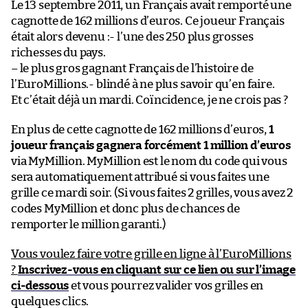
Le 13 septembre 2011, un Français avait remporté une
cagnotte de 162 millions d’euros. Ce joueur Français
était alors devenu :- l’une des 250 plus grosses
richesses du pays.
– le plus gros gagnant Français de l’histoire de
l’EuroMillions.- blindé à ne plus savoir qu’en faire.
Et c’était déjà un mardi. Coïncidence, je ne crois pas ?
En plus de cette cagnotte de 162 millions d’euros,
1
joueur français gagnera forcément 1 million d’euros
via MyMillion. MyMillion est le nom du code qui vous
sera automatiquement attribué si vous faites une
grille ce mardi soir. (Si vous faites 2 grilles, vous avez 2
codes MyMillion et donc plus de chances de
remporter le million garanti.)
Vous voulez faire votre grille en ligne à l’EuroMillions
?
Inscrivez-vous en cliquant sur ce lien ou sur l’image
ci-dessous
et vous pourrez valider vos grilles en
quelques clics.