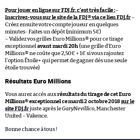
Pour jouer en ligne sur FDJ.fr, c’est très facile :
–
Inscrivez-vous sur le site de la FDJ® via ce lien FDJ.fr
–
Créez ensuite votre compte joueur en quelques
minutes- Faites un dépôt (minimum 5€)
– Validez vos grilles Euro Millions® pour ce tirage
exceptionnel
avant mardi 20h
(une grille d’Euro
Millions® ne coûte que 2,50€ + 1€ si vous rajoutez
l’option Étoile+ qui permet de gagner dès une seule
étoile trouvée)
Résultats Euro Millions
Vous aurez accès aux
résultats du tirage de cet Euro
Millions® exceptionnel ce mardi 2 octobre 2018
sur le
site FDJ.fr
juste après le
GaryNevillico
, Manchester
United – Vakence.
Bonne chance à tous !