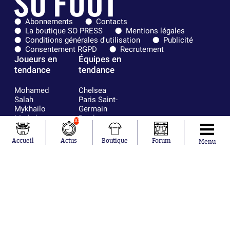
Abonnements
Contacts
La boutique SO PRESS
Mentions légales
Conditions générales d'utilisation
Publicité
Consentement RGPD
Recrutement
Joueurs en
Équipes en
tendance
tendance
Mohamed
Chelsea
Salah
Paris Saint-
Mykhailo
Germain
Mudryk
Bordeaux
10
Neymar
Olympique
Khalis Merah
lyonnais
Accueil
Actus
Boutique
Forum
Menu
Loïs Openda
FIFA
Moussa
Real Madrid
Niakhaté
RC Strasbourg
Nicolás
AC Milan
Tagliafico
France
Pavel Šulc
RC Lens
Josh Maja
Gauthier Hein