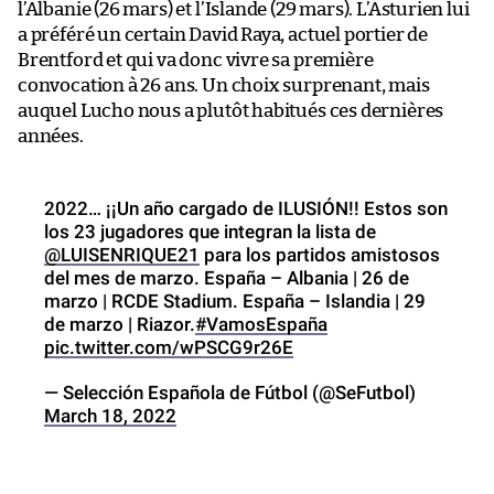
l’Albanie (26 mars) et l’Islande (29 mars). L’Asturien lui
a préféré un certain David Raya, actuel portier de
Brentford et qui va donc vivre sa première
convocation à 26 ans. Un choix surprenant, mais
auquel Lucho nous a plutôt habitués ces dernières
années.
2022… ¡¡Un año cargado de ILUSIÓN!! Estos son
los 23 jugadores que integran la lista de
@LUISENRIQUE21
para los partidos amistosos
del mes de marzo. España – Albania | 26 de
marzo | RCDE Stadium. España – Islandia | 29
de marzo | Riazor.
#VamosEspaña
pic.twitter.com/wPSCG9r26E
— Selección Española de Fútbol (@SeFutbol)
March 18, 2022