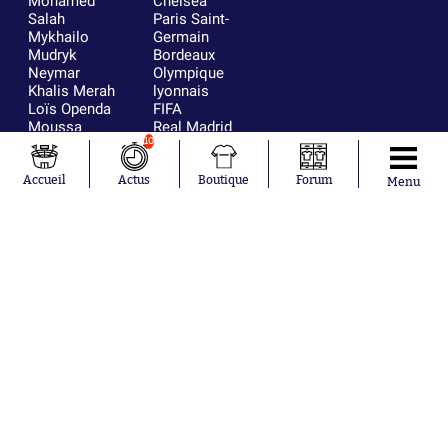
Mohamed
Chelsea
Salah
Paris Saint-
Mykhailo
Germain
Mudryk
Bordeaux
Neymar
Olympique
Khalis Merah
lyonnais
Loïs Openda
FIFA
Moussa
Real Madrid
10
Niakhaté
RC Strasbourg
Nicolás
AC Milan
Tagliafico
France
Accueil
Actus
Boutique
Forum
Menu
Pavel Šulc
RC Lens
Josh Maja
Gauthier Hein