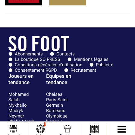
Abonnements
Contacts
La boutique SO PRESS
Mentions légales
Conditions générales d'utilisation
Publicité
Consentement RGPD
Recrutement
Joueurs en
Équipes en
tendance
tendance
Mohamed
Chelsea
Salah
Paris Saint-
Mykhailo
Germain
Mudryk
Bordeaux
Neymar
Olympique
Khalis Merah
lyonnais
0
Loïs Openda
FIFA
Moussa
Real Madrid