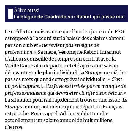
La blague de Cuadrado sur Rabiot qui passe mal
Le média turinois avance que l’ancien joueur du PSG
est opposé à l’accord sur la baisse des salaires obtenu
par son club et
« ne revient pas en signe de
protestation »
. Sa mère, Véronique Rabiot, lui aurait
d’ailleurs conseillé de rompre son contrat avec la
Vieille Dame afin de partir cet été après une saison
décevante sur le plan individuel. La
Stampa
ne mâche
pas ses mots quant à cette grève individuelle :
« C’est
un petit caprice.
[…]
La Juve est irritée par ce manque de
professionnalisme qui devra être clarifié à son retour. »
La situation pourrait rapidement trouver une issue,
La
Stampa
annonçant même qu’un départ du Français
est proche. Pour rappel, Adrien Rabiot touche
actuellement un salaire annuel de huit millions
d’euros.