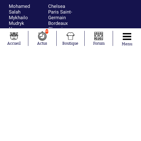
Mohamed
Chelsea
Salah
Paris Saint-
Mykhailo
Germain
Mudryk
Bordeaux
Neymar
Olympique
10
Khalis Merah
lyonnais
Loïs Openda
FIFA
Accueil
Actus
Boutique
Forum
Menu
Moussa
Real Madrid
Niakhaté
RC Strasbourg
Nicolás
AC Milan
Tagliafico
France
Pavel Šulc
RC Lens
Josh Maja
Gauthier Hein