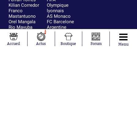
Kilian Corredor
Olympique
Franco
lyonnais
Mastantuono
AS Monaco
Orel Mangala
FC Barcelone
Rio Mavuba
Argentine
Rodri
RC Strasbourg
1
Mika Godts
Trabzonspor
Accueil
Actus
Boutique
Forum
Menu