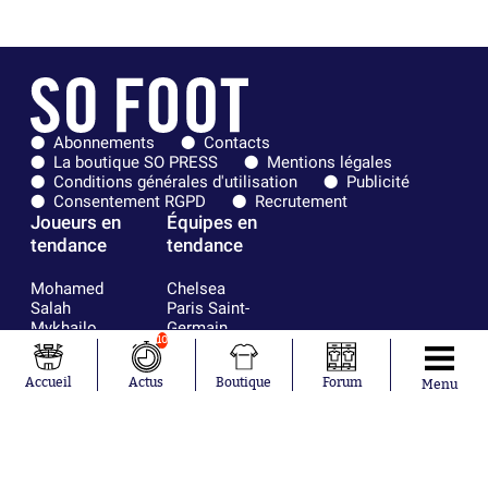
Abonnements
Contacts
La boutique SO PRESS
Mentions légales
Conditions générales d'utilisation
Publicité
Consentement RGPD
Recrutement
Joueurs en
Équipes en
tendance
tendance
Mohamed
Chelsea
Salah
Paris Saint-
Mykhailo
Germain
10
Mudryk
Bordeaux
Neymar
Olympique
Accueil
Actus
Boutique
Forum
Khalis Merah
lyonnais
Menu
Loïs Openda
FIFA
Moussa
Real Madrid
Niakhaté
RC Strasbourg
Nicolás
AC Milan
Tagliafico
France