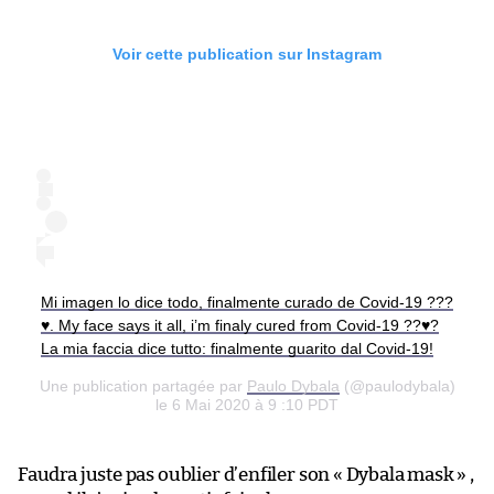
Voir cette publication sur Instagram
Mi imagen lo dice todo, finalmente curado de Covid-19 ???
♥️. My face says it all, i’m finaly cured from Covid-19 ??♥️?
La mia faccia dice tutto: finalmente guarito dal Covid-19!
Une publication partagée par
Paulo Dybala
(@paulodybala)
le 6 Mai 2020 à 9 :10 PDT
Faudra juste pas oublier d’enfiler son « Dybala mask » ,