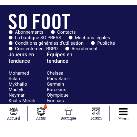
Abonnements
Contacts
La boutique SO PRESS
Mentions légales
Conditions générales d'utilisation
Publicité
Consentement RGPD
Recrutement
Joueurs en
Équipes en
tendance
tendance
Mohamed
Chelsea
Salah
Paris Saint-
Mykhailo
Germain
Mudryk
Bordeaux
Neymar
Olympique
Khalis Merah
lyonnais
Loïs Openda
FIFA
10
Moussa
Real Madrid
Niakhaté
RC Strasbourg
Accueil
Actus
Boutique
Forum
Menu
Nicolás
AC Milan
Tagliafico
France
Pavel Šulc
RC Lens