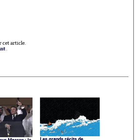
cet article.
ant
.
Les grands récits de
ur Macron : le