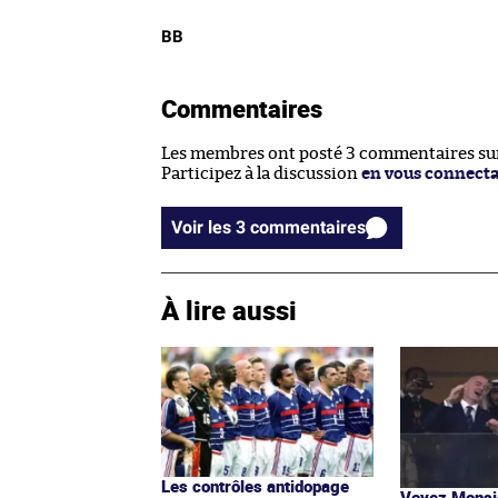
BB
Commentaires
Les membres ont posté 3 commentaires sur 
Participez à la discussion
en vous connect
Voir les 3 commentaires
À lire aussi
Les contrôles antidopage
Voyez Monsie