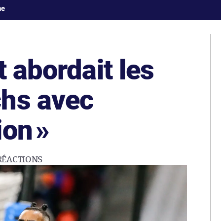
ne
t abordait les
hs avec
ion
»
RÉACTIONS