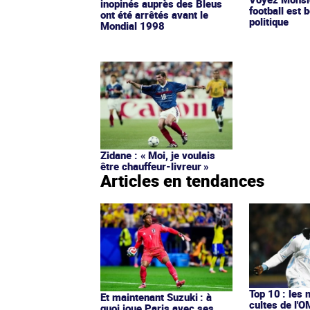
inopinés auprès des Bleus
football est b
ont été arrêtés avant le
politique
Mondial 1998
Zidane : « Moi, je voulais
être chauffeur-livreur »
Articles en tendances
Top 10 : les 
Et maintenant Suzuki : à
cultes de l'
quoi joue Paris avec ses