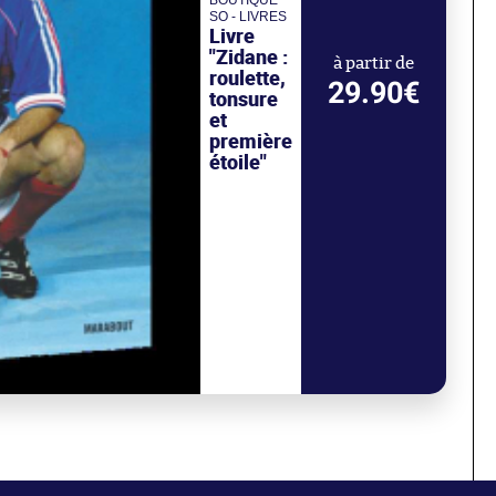
BOUTIQUE
SO - LIVRES
Livre
"Zidane :
à partir de
roulette,
29.90€
tonsure
et
première
étoile"