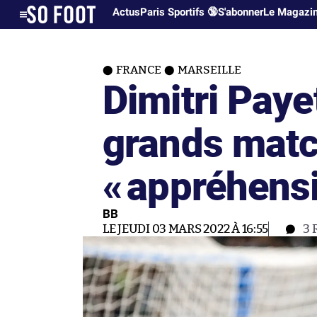
Actus
Paris Sportifs 🔞
S'abonner
Le Magazi
FRANCE
MARSEILLE
Dimitri Paye
grands matc
«
appréhens
BB
LE JEUDI 03 MARS 2022 À 16:55
3