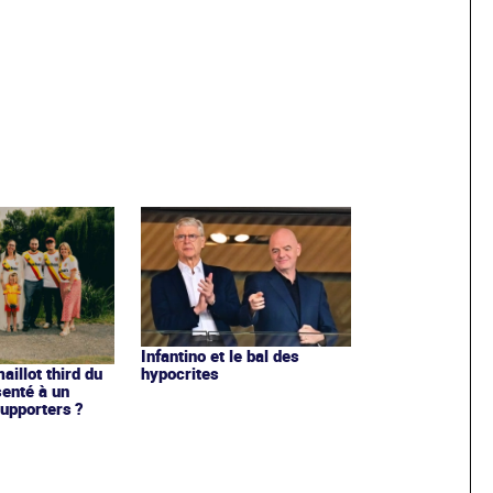
Infantino et le bal des
hypocrites
illot third du
enté à un
upporters ?