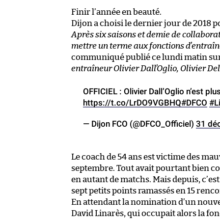
Finir l’année en beauté.
Dijon a choisi le dernier jour de 2018 
Après six saisons et demie de collaborat
mettre un terme aux fonctions d’entraîne
communiqué publié ce lundi matin su
entraîneur Olivier Dall’Oglio, Olivier De
OFFICIEL : Olivier Dall’Oglio n’est plu
https://t.co/LrDO9VGBHQ
#DFCO
#L
— Dijon FCO (@DFCO_Officiel)
31 dé
Le coach de 54 ans est victime des mau
septembre. Tout avait pourtant bien c
en autant de matchs. Mais depuis, c’es
sept petits points ramassés en 15 renc
En attendant la nomination d’un nouvea
David Linarès, qui occupait alors la f