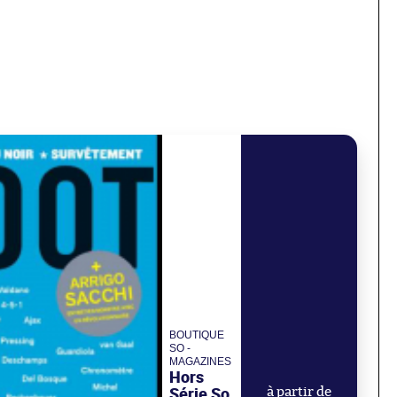
BOUTIQUE
SO -
MAGAZINES
Hors
Série So
à partir de