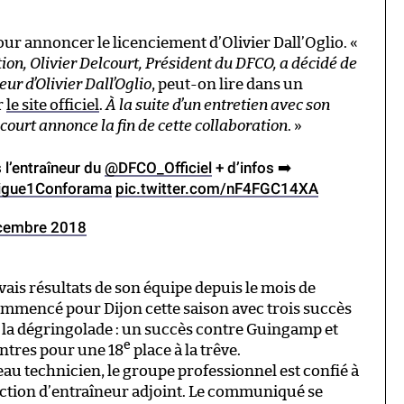
pour annoncer le licenciement d’Olivier Dall’Oglio. «
ion, Olivier Delcourt, Président du DFCO, a décidé de
ur d’Olivier Dall’Oglio
, peut-on lire dans un
r
le site officiel
.
À la suite d’un entretien avec son
lcourt annonce la fin de cette collaboration
. »
s l’entraîneur du
@DFCO_Officiel
+ d’infos ➡️
igue1Conforama
pic.twitter.com/nF4FGC14XA
cembre 2018
vais résultats de son équipe depuis le mois de
ommencé pour Dijon cette saison avec trois succès
t la dégringolade : un succès contre Guingamp et
e
ontres pour une 18
place à la trêve.
u technicien, le groupe professionnel est confié à
onction d’entraîneur adjoint. Le communiqué se