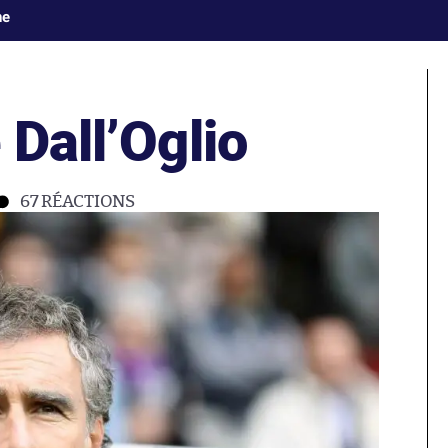
ne
 Dall’Oglio
67
RÉACTIONS